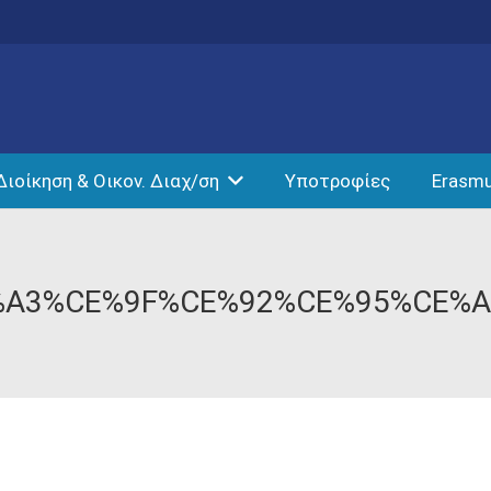
Διοίκηση & Οικον. Διαχ/ση
Υποτροφίες
Erasm
%A3%CE%9F%CE%92%CE%95%CE%A