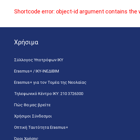
Shortcode error: object-id argument contains th
Χρήσιμα
Σύλλογος Υποτρόφων ΙΚΥ
Erasmus+ / ΙΚΥ-ΙΝΕΔΙΒΙΜ
Erasmus+ για τον Τομέα της Νεολαίας
Τηλεφωνικό Κέντρο IKY: 210 3726300
Πώς θα μας βρείτε
Χρήσιμοι Σύνδεσμοι
Οπτική Ταυτότητα Erasmus+
Όροι Χρήσης