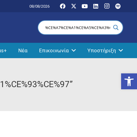
08/08/2026
us+
Νέα
Επικοινωνία
Υποστήριξη
Ανοίξτε
1%CE%93%CE%97”