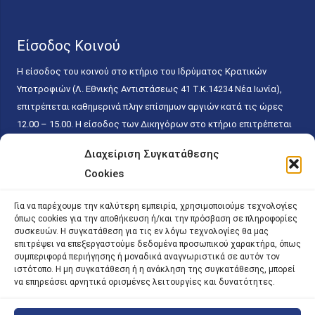
Είσοδος Κοινού
Η είσοδος του κοινού στο κτήριο του Ιδρύματος Κρατικών
Υποτροφιών (Λ. Εθνικής Αντιστάσεως 41 T.K.14234 Νέα Ιωνία),
επιτρέπεται καθημερινά πλην επίσημων αργιών κατά τις ώρες
12.00 – 15.00. Η είσοδος των Δικηγόρων στο κτήριο επιτρέπεται
ελεύθερα με την επίδειξη της επαγγελματικής τους ταυτότητας
Διαχείριση Συγκατάθεσης
κάθε εργάσιμη ημέρα και ώρα χωρίς κανέναν χρονικό ή άλλο
Cookies
περιορισμό. Η είσοδος του κοινού ειδικά στο γραφείο του
Πρωτοκόλλου επιτρέπεται καθημερινά κατά τις ώρες 9.00 –
Για να παρέχουμε την καλύτερη εμπειρία, χρησιμοποιούμε τεχνολογίες
15.00. Η εξυπηρέτηση του κοινού πραγματοποιείται βάσει των
όπως cookies για την αποθήκευση ή/και την πρόσβαση σε πληροφορίες
παγίων ισχυουσών διατάξεων. Για την αποφυγή συνωστισμού
συσκευών. Η συγκατάθεση για τις εν λόγω τεχνολογίες θα μας
επιτρέψει να επεξεργαστούμε δεδομένα προσωπικού χαρακτήρα, όπως
εντός του εσωτερικού χώρου εξυπηρέτησης και αναμονής του
συμπεριφορά περιήγησης ή μοναδικά αναγνωριστικά σε αυτόν τον
κοινού, η εξυπηρέτησή του δύναται να πραγματοποιείται κατόπιν
ιστότοπο. Η μη συγκατάθεση ή η ανάκληση της συγκατάθεσης, μπορεί
προγραμματισμένου ραντεβού.
να επηρεάσει αρνητικά ορισμένες λειτουργίες και δυνατότητες.