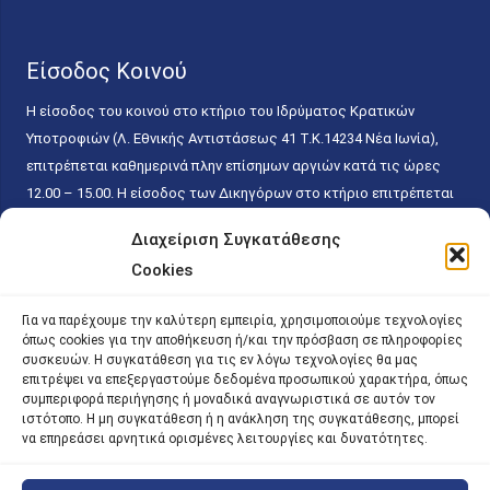
Είσοδος Κοινού
Η είσοδος του κοινού στο κτήριο του Ιδρύματος Κρατικών
Υποτροφιών (Λ. Εθνικής Αντιστάσεως 41 T.K.14234 Νέα Ιωνία),
επιτρέπεται καθημερινά πλην επίσημων αργιών κατά τις ώρες
12.00 – 15.00. Η είσοδος των Δικηγόρων στο κτήριο επιτρέπεται
ελεύθερα με την επίδειξη της επαγγελματικής τους ταυτότητας
Διαχείριση Συγκατάθεσης
κάθε εργάσιμη ημέρα και ώρα χωρίς κανέναν χρονικό ή άλλο
Cookies
περιορισμό. Η είσοδος του κοινού ειδικά στο γραφείο του
Πρωτοκόλλου επιτρέπεται καθημερινά κατά τις ώρες 9.00 –
Για να παρέχουμε την καλύτερη εμπειρία, χρησιμοποιούμε τεχνολογίες
15.00. Η εξυπηρέτηση του κοινού πραγματοποιείται βάσει των
όπως cookies για την αποθήκευση ή/και την πρόσβαση σε πληροφορίες
παγίων ισχυουσών διατάξεων. Για την αποφυγή συνωστισμού
συσκευών. Η συγκατάθεση για τις εν λόγω τεχνολογίες θα μας
επιτρέψει να επεξεργαστούμε δεδομένα προσωπικού χαρακτήρα, όπως
εντός του εσωτερικού χώρου εξυπηρέτησης και αναμονής του
συμπεριφορά περιήγησης ή μοναδικά αναγνωριστικά σε αυτόν τον
κοινού, η εξυπηρέτησή του δύναται να πραγματοποιείται κατόπιν
ιστότοπο. Η μη συγκατάθεση ή η ανάκληση της συγκατάθεσης, μπορεί
προγραμματισμένου ραντεβού.
να επηρεάσει αρνητικά ορισμένες λειτουργίες και δυνατότητες.