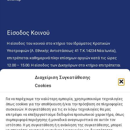
Είσοδος Κοινού
Η είσοδος του κοινού στο κτήριο του Ιδρύματος Κρατικών
Υποτροφιών (Λ. Εθνικής Αντιστάσεως 41 T.K.14234 Νέα Ιωνία),
επιτρέπεται καθημερινά πλην επίσημων αργιών κατά τις ώρες
12.00 – 15.00. Η είσοδος των Δικηγόρων στο κτήριο επιτρέπεται
ελεύθερα με την επίδειξη της επαγγελματικής τους ταυτότητας
Διαχείριση Συγκατάθεσης
κάθε εργάσιμη ημέρα και ώρα χωρίς κανέναν χρονικό ή άλλο
Cookies
περιορισμό. Η είσοδος του κοινού ειδικά στο γραφείο του
Πρωτοκόλλου επιτρέπεται καθημερινά κατά τις ώρες 9.00 –
Για να παρέχουμε την καλύτερη εμπειρία, χρησιμοποιούμε τεχνολογίες
15.00. Η εξυπηρέτηση του κοινού πραγματοποιείται βάσει των
όπως cookies για την αποθήκευση ή/και την πρόσβαση σε πληροφορίες
παγίων ισχυουσών διατάξεων. Για την αποφυγή συνωστισμού
συσκευών. Η συγκατάθεση για τις εν λόγω τεχνολογίες θα μας
επιτρέψει να επεξεργαστούμε δεδομένα προσωπικού χαρακτήρα, όπως
εντός του εσωτερικού χώρου εξυπηρέτησης και αναμονής του
συμπεριφορά περιήγησης ή μοναδικά αναγνωριστικά σε αυτόν τον
κοινού, η εξυπηρέτησή του δύναται να πραγματοποιείται κατόπιν
ιστότοπο. Η μη συγκατάθεση ή η ανάκληση της συγκατάθεσης, μπορεί