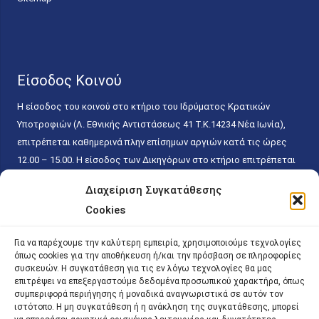
Είσοδος Κοινού
Η είσοδος του κοινού στο κτήριο του Ιδρύματος Κρατικών
Υποτροφιών (Λ. Εθνικής Αντιστάσεως 41 T.K.14234 Νέα Ιωνία),
επιτρέπεται καθημερινά πλην επίσημων αργιών κατά τις ώρες
12.00 – 15.00. Η είσοδος των Δικηγόρων στο κτήριο επιτρέπεται
ελεύθερα με την επίδειξη της επαγγελματικής τους ταυτότητας
Διαχείριση Συγκατάθεσης
κάθε εργάσιμη ημέρα και ώρα χωρίς κανέναν χρονικό ή άλλο
Cookies
περιορισμό. Η είσοδος του κοινού ειδικά στο γραφείο του
Πρωτοκόλλου επιτρέπεται καθημερινά κατά τις ώρες 9.00 –
Για να παρέχουμε την καλύτερη εμπειρία, χρησιμοποιούμε τεχνολογίες
15.00. Η εξυπηρέτηση του κοινού πραγματοποιείται βάσει των
όπως cookies για την αποθήκευση ή/και την πρόσβαση σε πληροφορίες
παγίων ισχυουσών διατάξεων. Για την αποφυγή συνωστισμού
συσκευών. Η συγκατάθεση για τις εν λόγω τεχνολογίες θα μας
επιτρέψει να επεξεργαστούμε δεδομένα προσωπικού χαρακτήρα, όπως
εντός του εσωτερικού χώρου εξυπηρέτησης και αναμονής του
συμπεριφορά περιήγησης ή μοναδικά αναγνωριστικά σε αυτόν τον
κοινού, η εξυπηρέτησή του δύναται να πραγματοποιείται κατόπιν
ιστότοπο. Η μη συγκατάθεση ή η ανάκληση της συγκατάθεσης, μπορεί