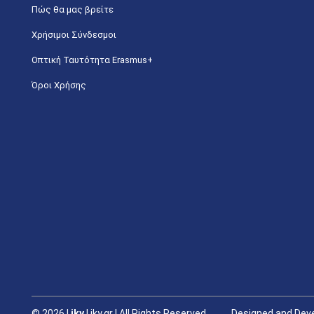
Πώς θα μας βρείτε
Χρήσιμοι Σύνδεσμοι
Οπτική Ταυτότητα Erasmus+
Όροι Χρήσης
©
2026 |
iky
| iky.gr | All Rights Reserved
Designed and Deve