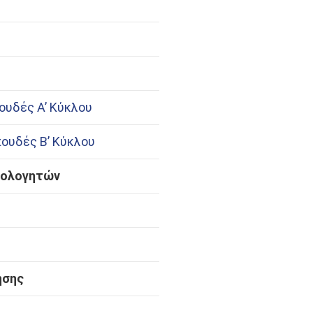
ουδές Α’ Κύκλου
ουδές Β’ Κύκλου
ιολογητών
ησης