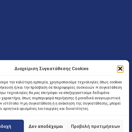
Διαχείριση Συγκατάθεσης Cookies
ν (Λ. Εθνικής Αντιστάσεως 41 T.K.14234 Νέα Ιωνία), επιτρέπεται
ίσοδος των Δικηγόρων στο κτήριο επιτρέπεται ελεύθερα με την
χουμε την καλύτερη εμπειρία, χρησιμοποιούμε τεχνολογίες όπως cookies
οθήκευση ή/και την πρόσβαση σε πληροφορίες συσκευών. Η συγκατάθεση
 και ώρα χωρίς κανέναν χρονικό ή άλλο περιορισμό. Η είσοδος
 λόγω τεχνολογίες θα μας επιτρέψει να επεξεργαστούμε δεδομένα
ρινά κατά τις ώρες 9.00 – 15.00. Η εξυπηρέτηση του κοινού
 χαρακτήρα, όπως συμπεριφορά περιήγησης ή μοναδικά αναγνωριστικά
ον ιστότοπο. Η μη συγκατάθεση ή η ανάκληση της συγκατάθεσης, μπορεί
 αποφυγή συνωστισμού εντός του εσωτερικού χώρου
ει αρνητικά ορισμένες λειτουργίες και δυνατότητες.
 να πραγματοποιείται κατόπιν προγραμματισμένου ραντεβού.
οδοχή
Δεν αποδέχομαι
Προβολή προτιμήσεων