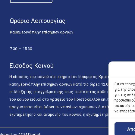
Ωράριο Λειτουργίας
Καθημερινά πλην επίσημων αργιών
7.30 – 15.30
Είσοδος Κοινού
Η είσοδος του κοινού στο κτήριο του Ιδρύματος Κρατικών Υποτροφιώ
καθημερινά πλην επίσημων αργιών κατά τις ώρες 12.00 – 15.00. Η ε
Για να παρέ
για την απ
επίδειξη της επαγγελματικής τους ταυτότητας κάθε εργάσιμη ημέρα
για τις εν
του κοινού ειδικά στο γραφείο του Πρωτοκόλλου επιτρέπεται καθημε
προσωπικού
σε αυτόν τ
πραγματοποιείται βάσει των παγίων ισχυουσών διατάξεων. Για την
να επηρεάσ
εξυπηρέτησης και αναμονής του κοινού, η εξυπηρέτησή του δύναται
Απ
loped by ACM Digital