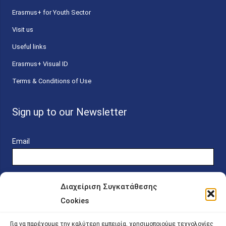
Erasmus+ for Youth Sector
Visit us
Useful links
Erasmus+ Visual ID
Terms & Conditions of Use
Sign up to our Newsletter
Email
Διαχείριση Συγκατάθεσης
Cookies
Online Platform for Scholarship Candidates
Για να παρέχουμε την καλύτερη εμπειρία, χρησιμοποιούμε τεχνολογίες