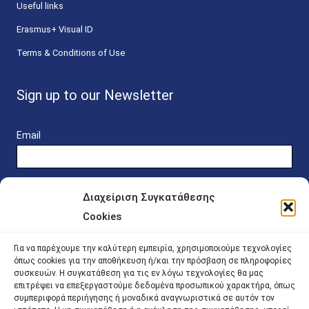
Useful links
Erasmus+ Visual ID
Terms & Conditions of Use
Sign up to our Newsletter
Email
Διαχείριση Συγκατάθεσης
Cookies
Online Platform for Scholarship Candidates
Για να παρέχουμε την καλύτερη εμπειρία, χρησιμοποιούμε τεχνολογίες
όπως cookies για την αποθήκευση ή/και την πρόσβαση σε πληροφορίες
συσκευών. Η συγκατάθεση για τις εν λόγω τεχνολογίες θα μας
IKY – Transparency
επιτρέψει να επεξεργαστούμε δεδομένα προσωπικού χαρακτήρα, όπως
συμπεριφορά περιήγησης ή μοναδικά αναγνωριστικά σε αυτόν τον
Sitemap