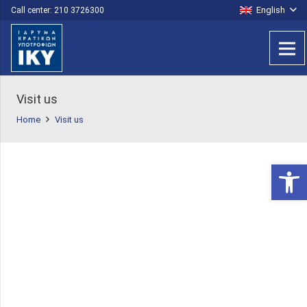
English
Call center: 210 3726300
Visit us
Home
Visit us
Open 