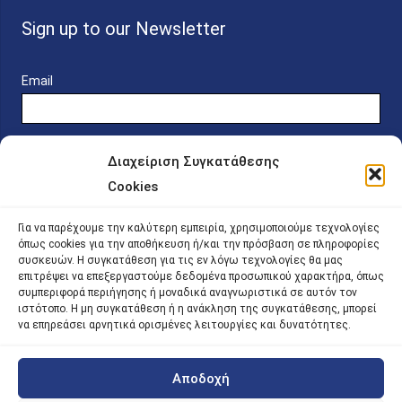
Sign up to our Newsletter
Email
Διαχείριση Συγκατάθεσης
Cookies
Online Platform for Scholarship Candidates
Για να παρέχουμε την καλύτερη εμπειρία, χρησιμοποιούμε τεχνολογίες
όπως cookies για την αποθήκευση ή/και την πρόσβαση σε πληροφορίες
συσκευών. Η συγκατάθεση για τις εν λόγω τεχνολογίες θα μας
IKY – Transparency
επιτρέψει να επεξεργαστούμε δεδομένα προσωπικού χαρακτήρα, όπως
συμπεριφορά περιήγησης ή μοναδικά αναγνωριστικά σε αυτόν τον
Sitemap
ιστότοπο. Η μη συγκατάθεση ή η ανάκληση της συγκατάθεσης, μπορεί
να επηρεάσει αρνητικά ορισμένες λειτουργίες και δυνατότητες.
Αποδοχή
©
2026 |
iky
| iky.gr | All Rights Reserved