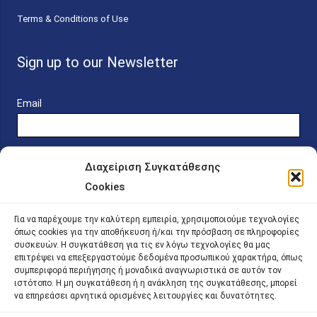
Terms & Conditions of Use
Sign up to our Newsletter
Email
Διαχείριση Συγκατάθεσης
Cookies
Online Platform for Scholarship Candidates
Για να παρέχουμε την καλύτερη εμπειρία, χρησιμοποιούμε τεχνολογίες
όπως cookies για την αποθήκευση ή/και την πρόσβαση σε πληροφορίες
συσκευών. Η συγκατάθεση για τις εν λόγω τεχνολογίες θα μας
IKY – Transparency
επιτρέψει να επεξεργαστούμε δεδομένα προσωπικού χαρακτήρα, όπως
συμπεριφορά περιήγησης ή μοναδικά αναγνωριστικά σε αυτόν τον
Sitemap
ιστότοπο. Η μη συγκατάθεση ή η ανάκληση της συγκατάθεσης, μπορεί
να επηρεάσει αρνητικά ορισμένες λειτουργίες και δυνατότητες.