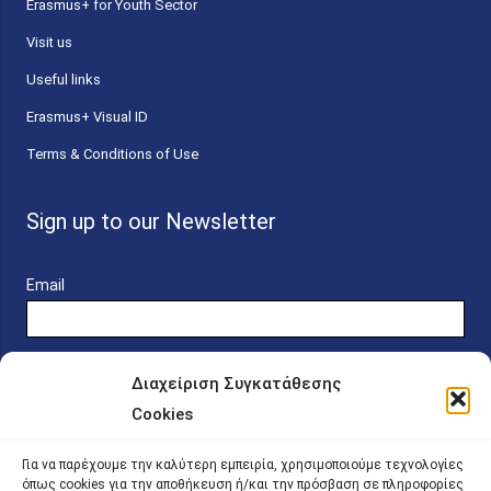
Erasmus+ for Youth Sector
Visit us
Useful links
Erasmus+ Visual ID
Terms & Conditions of Use
Sign up to our Newsletter
Email
Διαχείριση Συγκατάθεσης
Cookies
Online Platform for Scholarship Candidates
Για να παρέχουμε την καλύτερη εμπειρία, χρησιμοποιούμε τεχνολογίες
όπως cookies για την αποθήκευση ή/και την πρόσβαση σε πληροφορίες