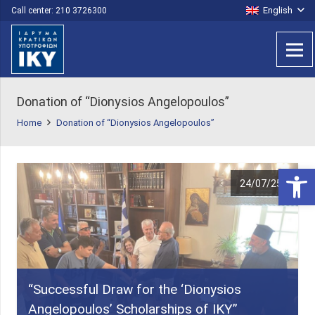
English
Call center: 210 3726300
Donation of “Dionysios Angelopoulos”
Home
Donation of “Dionysios Angelopoulos”
Open 
24/07/25
“Successful Draw for the ‘Dionysios
Angelopoulos’ Scholarships of IKY”