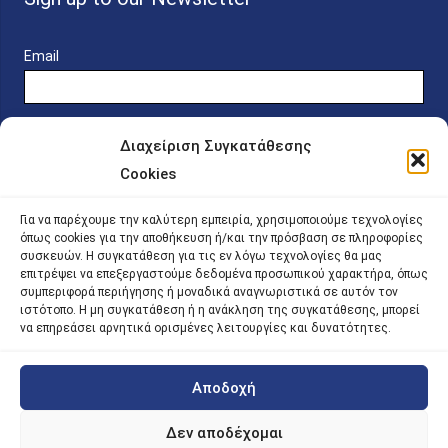
Email
Διαχείριση Συγκατάθεσης
Cookies
Online Platform for Scholarship Candidates
Για να παρέχουμε την καλύτερη εμπειρία, χρησιμοποιούμε τεχνολογίες
όπως cookies για την αποθήκευση ή/και την πρόσβαση σε πληροφορίες
συσκευών. Η συγκατάθεση για τις εν λόγω τεχνολογίες θα μας
IKY – Transparency
επιτρέψει να επεξεργαστούμε δεδομένα προσωπικού χαρακτήρα, όπως
συμπεριφορά περιήγησης ή μοναδικά αναγνωριστικά σε αυτόν τον
Sitemap
ιστότοπο. Η μη συγκατάθεση ή η ανάκληση της συγκατάθεσης, μπορεί
να επηρεάσει αρνητικά ορισμένες λειτουργίες και δυνατότητες.
Αποδοχή
©
2026 |
iky
| iky.gr | All Rights Reserved
Designed and Developed by ACM Digital
Δεν αποδέχομαι