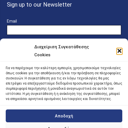
Sign up to our Newsletter
Email
Διαχείριση Συγκατάθεσης
Cookies
Online Platform for Scholarship Candidates
Για να παρέχουμε την καλύτερη εμπειρία, χρησιμοποιούμε τεχνολογίες
όπως cookies για την αποθήκευση ή/και την πρόσβαση σε πληροφορίες
συσκευών. Η συγκατάθεση για τις εν λόγω τεχνολογίες θα μας
IKY – Transparency
επιτρέψει να επεξεργαστούμε δεδομένα προσωπικού χαρακτήρα, όπως
συμπεριφορά περιήγησης ή μοναδικά αναγνωριστικά σε αυτόν τον
Sitemap
ιστότοπο. Η μη συγκατάθεση ή η ανάκληση της συγκατάθεσης, μπορεί
να επηρεάσει αρνητικά ορισμένες λειτουργίες και δυνατότητες.
Αποδοχή
©
2026 |
iky
| iky.gr | All Rights Reserved
Designed and Developed by ACM Digital