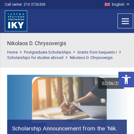
English
Call center: 210 3726300
Nikolaos D. Chrysovergis
Home
Postgraduate Scholarships
Grants from bequests I
Scholarships for studies abroad
Nikolaos D. Chrysovergis
Open 
02/06/25
Scholarship Announcement from the ‘Nik.