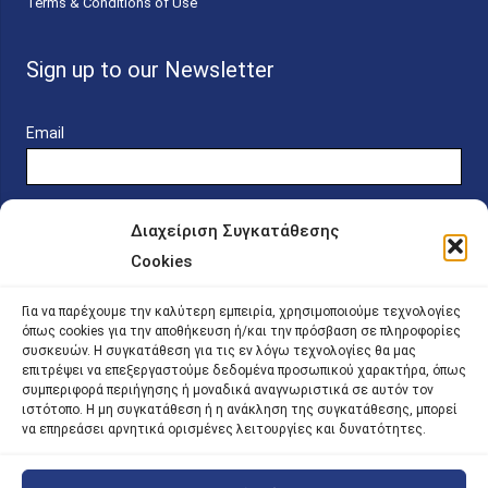
Terms & Conditions of Use
Sign up to our Newsletter
Email
Διαχείριση Συγκατάθεσης
Cookies
Online Platform for Scholarship Candidates
Για να παρέχουμε την καλύτερη εμπειρία, χρησιμοποιούμε τεχνολογίες
όπως cookies για την αποθήκευση ή/και την πρόσβαση σε πληροφορίες
συσκευών. Η συγκατάθεση για τις εν λόγω τεχνολογίες θα μας
IKY – Transparency
επιτρέψει να επεξεργαστούμε δεδομένα προσωπικού χαρακτήρα, όπως
συμπεριφορά περιήγησης ή μοναδικά αναγνωριστικά σε αυτόν τον
Sitemap
ιστότοπο. Η μη συγκατάθεση ή η ανάκληση της συγκατάθεσης, μπορεί
να επηρεάσει αρνητικά ορισμένες λειτουργίες και δυνατότητες.