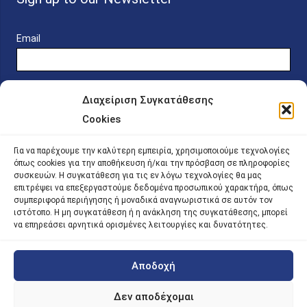
Email
Διαχείριση Συγκατάθεσης
Cookies
Online Platform for Scholarship Candidates
Για να παρέχουμε την καλύτερη εμπειρία, χρησιμοποιούμε τεχνολογίες
όπως cookies για την αποθήκευση ή/και την πρόσβαση σε πληροφορίες
συσκευών. Η συγκατάθεση για τις εν λόγω τεχνολογίες θα μας
IKY – Transparency
επιτρέψει να επεξεργαστούμε δεδομένα προσωπικού χαρακτήρα, όπως
συμπεριφορά περιήγησης ή μοναδικά αναγνωριστικά σε αυτόν τον
Sitemap
ιστότοπο. Η μη συγκατάθεση ή η ανάκληση της συγκατάθεσης, μπορεί
να επηρεάσει αρνητικά ορισμένες λειτουργίες και δυνατότητες.
Αποδοχή
©
2026 |
iky
| iky.gr | All Rights Reserved
Designed and Developed by ACM Digital
Δεν αποδέχομαι