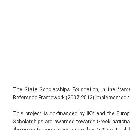
The State Scholarships Foundation, in the fram
Reference Framework (2007-2013) implemented th
This project is co-financed by IKY and
the Europ
Scholarships are awarded towards Greek nation
the project’s completion, m
ore than 570 doctoral 