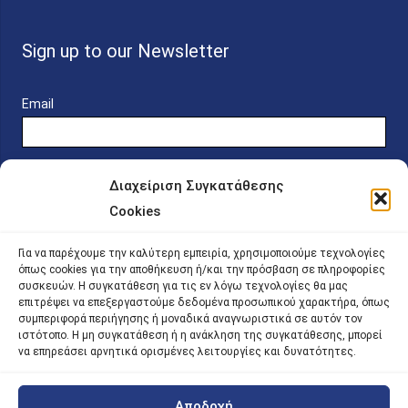
Sign up to our Newsletter
Email
Διαχείριση Συγκατάθεσης
Cookies
Online Platform for Scholarship Candidates
Για να παρέχουμε την καλύτερη εμπειρία, χρησιμοποιούμε τεχνολογίες
όπως cookies για την αποθήκευση ή/και την πρόσβαση σε πληροφορίες
συσκευών. Η συγκατάθεση για τις εν λόγω τεχνολογίες θα μας
IKY – Transparency
επιτρέψει να επεξεργαστούμε δεδομένα προσωπικού χαρακτήρα, όπως
συμπεριφορά περιήγησης ή μοναδικά αναγνωριστικά σε αυτόν τον
Sitemap
ιστότοπο. Η μη συγκατάθεση ή η ανάκληση της συγκατάθεσης, μπορεί
να επηρεάσει αρνητικά ορισμένες λειτουργίες και δυνατότητες.
Αποδοχή