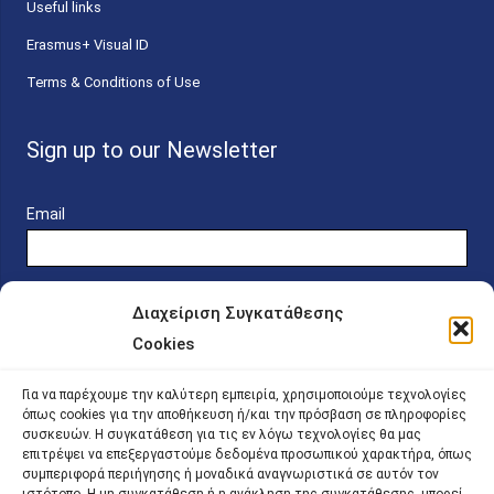
Useful links
Erasmus+ Visual ID
Terms & Conditions of Use
Sign up to our Newsletter
Email
Διαχείριση Συγκατάθεσης
Cookies
Online Platform for Scholarship Candidates
Για να παρέχουμε την καλύτερη εμπειρία, χρησιμοποιούμε τεχνολογίες
όπως cookies για την αποθήκευση ή/και την πρόσβαση σε πληροφορίες
συσκευών. Η συγκατάθεση για τις εν λόγω τεχνολογίες θα μας
IKY – Transparency
επιτρέψει να επεξεργαστούμε δεδομένα προσωπικού χαρακτήρα, όπως
συμπεριφορά περιήγησης ή μοναδικά αναγνωριστικά σε αυτόν τον
Sitemap