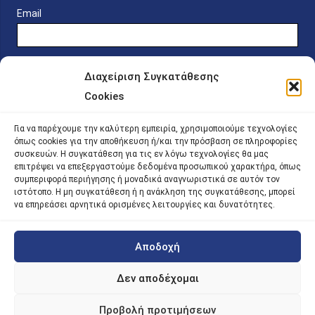
Email
Διαχείριση Συγκατάθεσης
Cookies
Online Platform for Scholarship Candidates
Για να παρέχουμε την καλύτερη εμπειρία, χρησιμοποιούμε τεχνολογίες
όπως cookies για την αποθήκευση ή/και την πρόσβαση σε πληροφορίες
συσκευών. Η συγκατάθεση για τις εν λόγω τεχνολογίες θα μας
IKY – Transparency
επιτρέψει να επεξεργαστούμε δεδομένα προσωπικού χαρακτήρα, όπως
συμπεριφορά περιήγησης ή μοναδικά αναγνωριστικά σε αυτόν τον
Sitemap
ιστότοπο. Η μη συγκατάθεση ή η ανάκληση της συγκατάθεσης, μπορεί
να επηρεάσει αρνητικά ορισμένες λειτουργίες και δυνατότητες.
Αποδοχή
©
2026 |
iky
| iky.gr | All Rights Reserved
Designed and Developed by ACM Digital
Δεν αποδέχομαι
Προβολή προτιμήσεων