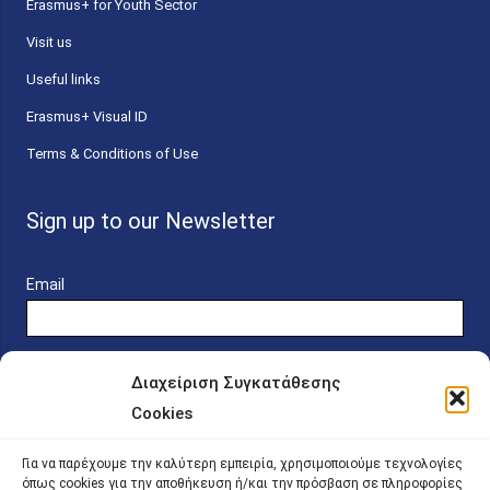
Erasmus+ for Youth Sector
Visit us
Useful links
Erasmus+ Visual ID
Terms & Conditions of Use
Sign up to our Newsletter
Email
Διαχείριση Συγκατάθεσης
Cookies
Online Platform for Scholarship Candidates
Για να παρέχουμε την καλύτερη εμπειρία, χρησιμοποιούμε τεχνολογίες
όπως cookies για την αποθήκευση ή/και την πρόσβαση σε πληροφορίες