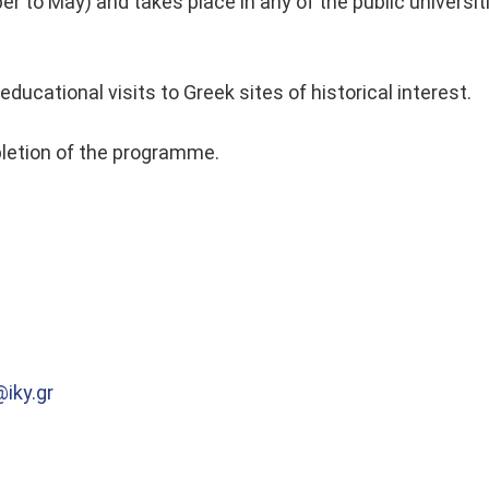
 to May) and takes place in any of the public universitie
ucational visits to Greek sites of historical interest.
letion of the programme.
iky.gr