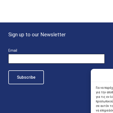
Sign up to our Newsletter
Email
Για να παρέ
για την απ
για τις εν
προσωπικού
σε αυτόν τ
να επηρεάσ