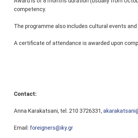
Award is of 8 months duration (usually from October
competency.
The programme also includes cultural events and ed
A certificate of attendance is awarded upon comp
Contact:
Anna Karakatsani, tel. 210 3726331,
akarakatsani@
Email:
foreigners@iky.gr