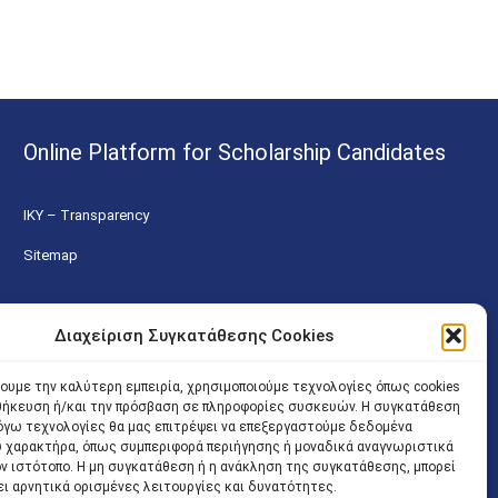
Online Platform for Scholarship Candidates
IKY – Transparency
Sitemap
Διαχείριση Συγκατάθεσης Cookies
χουμε την καλύτερη εμπειρία, χρησιμοποιούμε τεχνολογίες όπως cookies
οθήκευση ή/και την πρόσβαση σε πληροφορίες συσκευών. Η συγκατάθεση
 λόγω τεχνολογίες θα μας επιτρέψει να επεξεργαστούμε δεδομένα
 χαρακτήρα, όπως συμπεριφορά περιήγησης ή μοναδικά αναγνωριστικά
ον ιστότοπο. Η μη συγκατάθεση ή η ανάκληση της συγκατάθεσης, μπορεί
ει αρνητικά ορισμένες λειτουργίες και δυνατότητες.