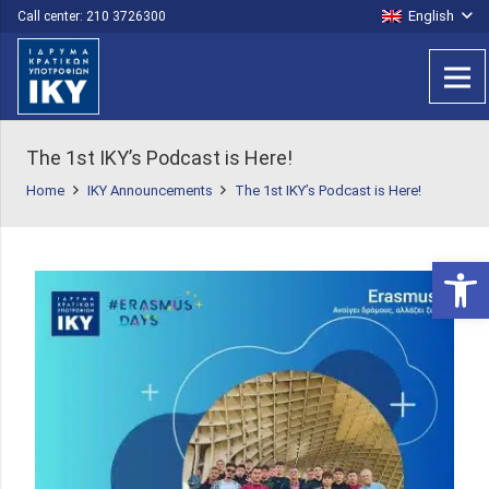
English
Call center: 210 3726300
The 1st IKY’s Podcast is Here!
Home
IKY Announcements
The 1st IKY’s Podcast is Here!
Open 