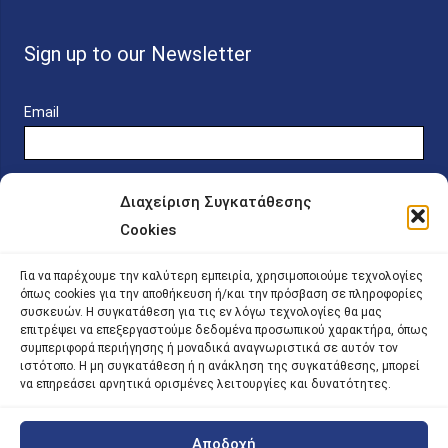
Sign up to our Newsletter
Email
Διαχείριση Συγκατάθεσης
Cookies
Online Platform for Scholarship Candidates
Για να παρέχουμε την καλύτερη εμπειρία, χρησιμοποιούμε τεχνολογίες
όπως cookies για την αποθήκευση ή/και την πρόσβαση σε πληροφορίες
συσκευών. Η συγκατάθεση για τις εν λόγω τεχνολογίες θα μας
IKY – Transparency
επιτρέψει να επεξεργαστούμε δεδομένα προσωπικού χαρακτήρα, όπως
συμπεριφορά περιήγησης ή μοναδικά αναγνωριστικά σε αυτόν τον
Sitemap
ιστότοπο. Η μη συγκατάθεση ή η ανάκληση της συγκατάθεσης, μπορεί
να επηρεάσει αρνητικά ορισμένες λειτουργίες και δυνατότητες.
Αποδοχή
©
2026 |
iky
| iky.gr | All Rights Reserved