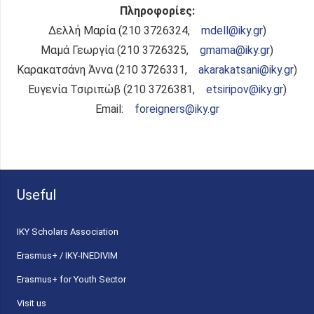
Πληροφορίες:
Δελλή Μαρία (210 3726324,
mdell@iky.gr
)
Μαμά Γεωργία (210 3726325,
gmama@iky.gr
)
Καρακατσάνη Άννα (210 3726331,
akarakatsani@iky.gr
)
Ευγενία Τσιριπώβ (210 3726381,
etsiripov@iky.gr
)
Email:
foreigners@iky.gr
Useful
ΙΚΥ Scholars Association
Erasmus+ / IKY-INEDIVIM
Erasmus+ for Youth Sector
Visit us