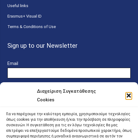
Useful links
Erasmus+ Visual ID
Terms & Conditions of Use
Sign up to our Newsletter
Email
Διαχείριση Συγκατάθεσης
Cookies
Online Platform for Scholarship Candidates
Για να παρέχουμε την καλύτερη εμπειρία, χρησιμοποιούμε τεχνολογίες
όπως cookies για την αποθήκευση ή/και την πρόσβαση σε πληροφορίες
συσκευών. Η συγκατάθεση για τις εν λόγω τεχνολογίες θα μας
IKY – Transparency
επιτρέψει να επεξεργαστούμε δεδομένα προσωπικού χαρακτήρα, όπως
συμπεριφορά περιήγησης ή μοναδικά αναγνωριστικά σε αυτόν τον
Sitemap