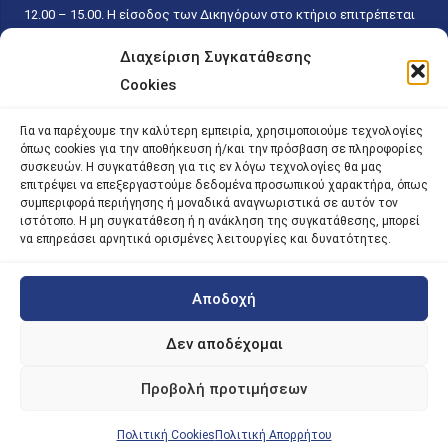
12.00 – 15.00. Η είσοδος των Δικηγόρων στο κτήριο επιτρέπεται
ελεύθερα με την επίδειξη της επαγγελματικής τους ταυτότητας
Διαχείριση Συγκατάθεσης
κάθε εργάσιμη ημέρα και ώρα χωρίς κανέναν χρονικό ή άλλο
Cookies
περιορισμό. Η είσοδος του κοινού ειδικά στο γραφείο του
Πρωτοκόλλου επιτρέπεται καθημερινά κατά τις ώρες 9.00 –
Για να παρέχουμε την καλύτερη εμπειρία, χρησιμοποιούμε τεχνολογίες
15.00. Η εξυπηρέτηση του κοινού πραγματοποιείται βάσει των
όπως cookies για την αποθήκευση ή/και την πρόσβαση σε πληροφορίες
παγίων ισχυουσών διατάξεων. Για την αποφυγή συνωστισμού
συσκευών. Η συγκατάθεση για τις εν λόγω τεχνολογίες θα μας
επιτρέψει να επεξεργαστούμε δεδομένα προσωπικού χαρακτήρα, όπως
εντός του εσωτερικού χώρου εξυπηρέτησης και αναμονής του
συμπεριφορά περιήγησης ή μοναδικά αναγνωριστικά σε αυτόν τον
κοινού, η εξυπηρέτησή του δύναται να πραγματοποιείται κατόπιν
ιστότοπο. Η μη συγκατάθεση ή η ανάκληση της συγκατάθεσης, μπορεί
να επηρεάσει αρνητικά ορισμένες λειτουργίες και δυνατότητες.
προγραμματισμένου ραντεβού.
Αποδοχή
©
2026 |
iky
| iky.gr | All Rights Reserved
Designed and Developed by ACM Digital
Δεν αποδέχομαι
Προβολή προτιμήσεων
Πολιτική Cookies
Πολιτική Απορρήτου