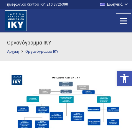
Ελληνικά
Τηλεφωνικό Κέντρο IKY: 210 3726300
Οργανόγραμμα IKY
Αρχική
Οργανόγραμμα IKY
Ανοίξτε