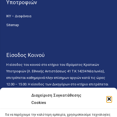
Υποτροφιών
ΙΚΥ – Διαφάνεια
Sitemap
Είσοδος Κοινού
Η είσοδος του κοινού στο κτήριο του Ιδρύματος Κρατικών
Υποτροφιών (Λ. Εθνικής Αντιστάσεως 41 T.K.14234 Νέα Ιωνία),
επιτρέπεται καθημερινά πλην επίσημων αργιών κατά τις ώρες
12.00 – 15.00. Η είσοδος των Δικηγόρων στο κτήριο επιτρέπεται
ελεύθερα με την επίδειξη της επαγγελματικής τους ταυτότητας
Διαχείριση Συγκατάθεσης
κάθε εργάσιμη ημέρα και ώρα χωρίς κανέναν χρονικό ή άλλο
Cookies
περιορισμό. Η είσοδος του κοινού ειδικά στο γραφείο του
Πρωτοκόλλου επιτρέπεται καθημερινά κατά τις ώρες 9.00 –
Για να παρέχουμε την καλύτερη εμπειρία, χρησιμοποιούμε τεχνολογίες
15.00. Η εξυπηρέτηση του κοινού πραγματοποιείται βάσει των