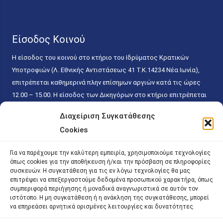
Είσοδος Κοινού
Η είσοδος του κοινού στο κτήριο του Ιδρύματος Κρατικών
Υποτροφιών (Λ. Εθνικής Αντιστάσεως 41 T.K.14234 Νέα Ιωνία),
επιτρέπεται καθημερινά πλην επίσημων αργιών κατά τις ώρες
12.00 – 15.00. Η είσοδος των Δικηγόρων στο κτήριο επιτρέπεται
ελεύθερα με την επίδειξη της επαγγελματικής τους ταυτότητας
Διαχείριση Συγκατάθεσης
κάθε εργάσιμη ημέρα και ώρα χωρίς κανέναν χρονικό ή άλλο
Cookies
περιορισμό. Η είσοδος του κοινού ειδικά στο γραφείο του
Πρωτοκόλλου επιτρέπεται καθημερινά κατά τις ώρες 9.00 –
Για να παρέχουμε την καλύτερη εμπειρία, χρησιμοποιούμε τεχνολογίες
15.00. Η εξυπηρέτηση του κοινού πραγματοποιείται βάσει των
όπως cookies για την αποθήκευση ή/και την πρόσβαση σε πληροφορίες
παγίων ισχυουσών διατάξεων. Για την αποφυγή συνωστισμού
συσκευών. Η συγκατάθεση για τις εν λόγω τεχνολογίες θα μας
επιτρέψει να επεξεργαστούμε δεδομένα προσωπικού χαρακτήρα, όπως
εντός του εσωτερικού χώρου εξυπηρέτησης και αναμονής του
συμπεριφορά περιήγησης ή μοναδικά αναγνωριστικά σε αυτόν τον
κοινού, η εξυπηρέτησή του δύναται να πραγματοποιείται κατόπιν
ιστότοπο. Η μη συγκατάθεση ή η ανάκληση της συγκατάθεσης, μπορεί
να επηρεάσει αρνητικά ορισμένες λειτουργίες και δυνατότητες.
προγραμματισμένου ραντεβού.