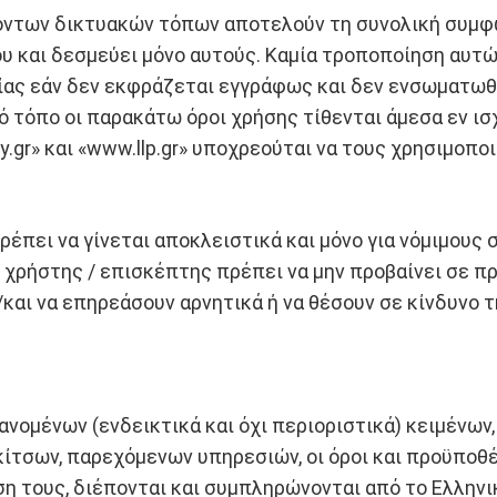
όντων δικτυακών τόπων αποτελούν τη συνολική συμφων
υ και δεσμεύει μόνο αυτούς. Καμία τροποποίηση αυτ
ίας εάν δεν εκφράζεται εγγράφως και δεν ενσωματωθ
ό τόπο οι παρακάτω όροι χρήσης τίθενται άμεσα εν ισ
gr» και «www.llp.gr» υποχρεούται να τους χρησιμοπο
πει να γίνεται αποκλειστικά και μόνο για νόμιμους σ
ο χρήστης / επισκέπτης πρέπει να μην προβαίνει σε π
/και να επηρεάσουν αρνητικά ή να θέσουν σε κίνδυνο
νομένων (ενδεικτικά και όχι περιοριστικά) κειμένων
σκίτσων, παρεχόμενων υπηρεσιών, οι όροι και προϋπο
 τους, διέπονται και συμπληρώνονται από το Ελληνικ