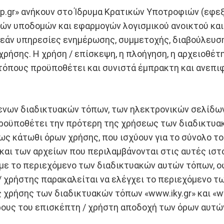
llp.gr» ανήκουν στο Ίδρυμα Κρατικών Υποτροφιών (εφεξ
ών υποδομών και εφαρμογών λογισμικού ανοικτού και
εάν υπηρεσίες ενημέρωσης, συμμετοχής, διαβούλευσ
ρήσης. Η χρήση / επίσκεψη, η πλοήγηση, η αρχειοθέτ
τόπους προϋποθέτει και συνιστά έμπρακτη και ανεπ
νων διαδικτυακών τόπων, των ηλεκτρονικών σελίδων 
 προϋποθέτει την πρότερη της χρήσεως των διαδικτυ
ς κάτωθι όρων χρήσης, που ισχύουν για το σύνολο το
και των αρχείων που περιλαμβάνονται στις αυτές ισ
με το περιεχόμενο των διαδικτυακών αυτών τόπων, οφ
/ χρήστης παρακαλείται να ελέγχει το περιεχόμενο τ
χρήσης των διαδικτυακών τόπων «www.iky.gr» και «www
ρους του επισκέπτη / χρήστη αποδοχή των όρων αυτώ