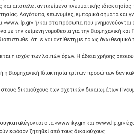
 και αποτελεί αντικείμενο πνευματικής ιδιοκτησίας τ
κτησίας. Λογότυπα, επωνυμίες, εμπορικά σήματα και 
αι «www.llp.gr» ή/και στα πρόσωπα που μνημονεύονται
α με την κείμενη νομοθεσία για την Βιομηχανική και 
πιστωθεί ότι είναι αντίθετη με το ως άνω θεσμικό π
ίγεται η ισχύς των λοιπών όρων. Η άδεια χρήσης οπο
ή ή Βιομηχανική Ιδιοκτησία τρίτων προσώπων δεν καλ
 στους δικαιούχους των σχετικών δικαιωμάτων Πνευμα
υγκαταλέγονται στα «www.iky.gr» και «www.llp.gr» έχ
θούν εφόσον ζητηθεί από τους δικαιούχους