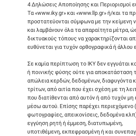
4 Δηλώσεις Αποποίησης και Περιορισμοί ε
Τα «www.iky.gr» και «www.llp.gr» ή/και τ
προστατεύονται σύμφωνα με την κείμενη ν
και λαμβάνουν όλα τα απαραίτητα μέτρα, ώ
δικτυακούς τόπους να χαρακτηρίζονται από
ευθύνεται για τυχόν ορθογραφικά ή άλλου
Σε καμία περίπτωση το ΙΚΥ δεν εγγυάται κα
ή ποινικής φύσης ούτε για αποκατάσταση τ
απώλεια κερδών, δεδομένων, διαφυγόντα κ
τρίτων, από αιτία που έχει σχέση με τη λ
που διατίθενται από αυτόν ή από τυχόν μη
μέσω αυτού. Επίσης παρέχει περιεχόμενο (
φωτογραφίες, απεικονίσεις, δεδομένα κλπ
εγγύηση ρητή ή έμμεση, διατυπωμένη,
υποτιθέμενη, εκπεφρασμένη ή και συνεπα