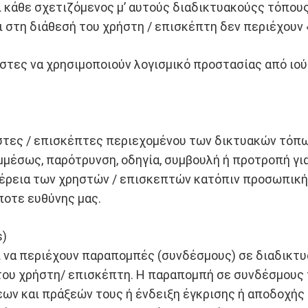
ι κάθε σχετιζόμενος μ’ αυτούς διαδικτυακούςς τόπους
 στη διάθεσή του χρήστη / επισκέπτη δεν περιέχουν «
στες να χρησιμοποιούν λογισμικό προστασίας από ιού
τες / επισκέπτες περιεχομένου των δικτυακών τόπων
μμέσως, παρότρυνση, οδηγία, συμβουλή ή προτροπή γι
χέρεια των χρηστών / επισκεπτών κατόπιν προσωπική
ποτε ευθύνης μας.
s)
ι να περιέχουν παραπομπές (συνδέσμους) σε διαδικτ
του χρήστη/ επισκέπτη. Η παραπομπή σε συνδέσμους 
ων και πράξεών τους ή ένδειξη έγκρισης ή αποδοχής 