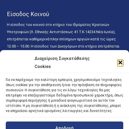
Είσοδος Κοινού
Η είσοδος του κοινού στο κτήριο του Ιδρύματος Κρατικών
Υποτροφιών (Λ. Εθνικής Αντιστάσεως 41 T.K.14234 Νέα Ιωνία),
επιτρέπεται καθημερινά πλην επίσημων αργιών κατά τις ώρες
12.00 – 15.00. Η είσοδος των Δικηγόρων στο κτήριο επιτρέπεται
ελεύθερα με την επίδειξη της επαγγελματικής τους ταυτότητας
Διαχείριση Συγκατάθεσης
κάθε εργάσιμη ημέρα και ώρα χωρίς κανέναν χρονικό ή άλλο
Cookies
περιορισμό. Η είσοδος του κοινού ειδικά στο γραφείο του
Πρωτοκόλλου επιτρέπεται καθημερινά κατά τις ώρες 9.00 –
Για να παρέχουμε την καλύτερη εμπειρία, χρησιμοποιούμε τεχνολογίες
15.00. Η εξυπηρέτηση του κοινού πραγματοποιείται βάσει των
όπως cookies για την αποθήκευση ή/και την πρόσβαση σε πληροφορίες
παγίων ισχυουσών διατάξεων. Για την αποφυγή συνωστισμού
συσκευών. Η συγκατάθεση για τις εν λόγω τεχνολογίες θα μας
επιτρέψει να επεξεργαστούμε δεδομένα προσωπικού χαρακτήρα, όπως
εντός του εσωτερικού χώρου εξυπηρέτησης και αναμονής του
συμπεριφορά περιήγησης ή μοναδικά αναγνωριστικά σε αυτόν τον
κοινού, η εξυπηρέτησή του δύναται να πραγματοποιείται κατόπιν
ιστότοπο. Η μη συγκατάθεση ή η ανάκληση της συγκατάθεσης, μπορεί
προγραμματισμένου ραντεβού.
να επηρεάσει αρνητικά ορισμένες λειτουργίες και δυνατότητες.
Αποδοχή