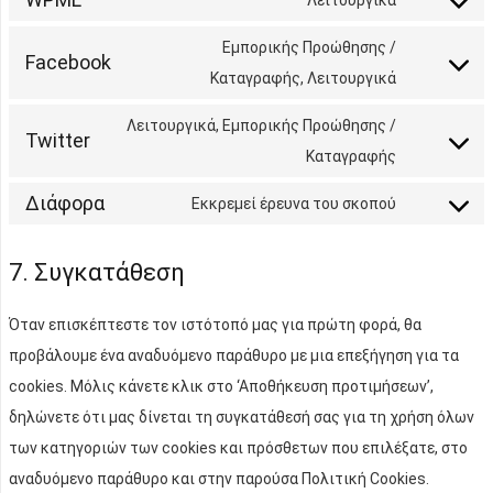
Consent
service
to
Εμπορικής Προώθησης /
wordpress
Facebook
service
Consent
Καταγραφής, Λειτουργικά
wpml
to
Λειτουργικά, Εμπορικής Προώθησης /
Twitter
service
Consent
Καταγραφής
facebook
to
Διάφορα
Εκκρεμεί έρευνα του σκοπού
service
Consent
twitter
to
7. Συγκατάθεση
service
Διάφορα
Όταν επισκέπτεστε τον ιστότοπό μας για πρώτη φορά, θα
προβάλουμε ένα αναδυόμενο παράθυρο με μια επεξήγηση για τα
cookies. Μόλις κάνετε κλικ στο ‘Αποθήκευση προτιμήσεων’,
δηλώνετε ότι μας δίνεται τη συγκατάθεσή σας για τη χρήση όλων
των κατηγοριών των cookies και πρόσθετων που επιλέξατε, στο
αναδυόμενο παράθυρο και στην παρούσα Πολιτική Cookies.