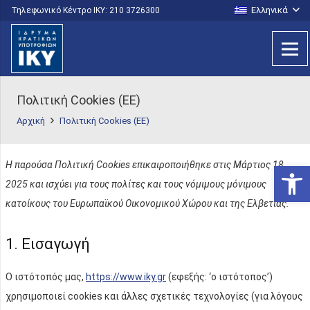
Ελληνικά
Τηλεφωνικό Κέντρο IKY: 210 3726300
Πολιτική Cookies (ΕΕ)
Αρχική
Πολιτική Cookies (ΕΕ)
Η παρούσα Πολιτική Cookies επικαιροποιήθηκε στις Μάρτιος 18,
Ανοίξτε
2025 και ισχύει για τους πολίτες και τους νόμιμους μόνιμους
κατοίκους του Ευρωπαϊκού Οικονομικού Χώρου και της Ελβετίας.
1. Εισαγωγή
Ο ιστότοπός μας,
https://www.iky.gr
(εφεξής: ‘ο ιστότοπος’)
χρησιμοποιεί cookies και άλλες σχετικές τεχνολογίες (για λόγους