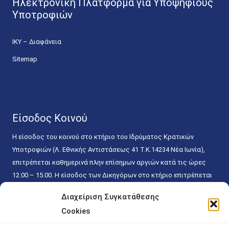
Ηλεκτρονική Πλατφόρμα για Υποψήφιους
Υποτροφιών
ΙΚΥ – Διαφάνεια
Sitemap
Είσοδος Κοινού
Η είσοδος του κοινού στο κτήριο του Ιδρύματος Κρατικών
Υποτροφιών (Λ. Εθνικής Αντιστάσεως 41 T.K.14234 Νέα Ιωνία),
επιτρέπεται καθημερινά πλην επίσημων αργιών κατά τις ώρες
12.00 – 15.00. Η είσοδος των Δικηγόρων στο κτήριο επιτρέπεται
ελεύθερα με την επίδειξη της επαγγελματικής τους ταυτότητας
Διαχείριση Συγκατάθεσης
κάθε εργάσιμη ημέρα και ώρα χωρίς κανέναν χρονικό ή άλλο
Cookies
περιορισμό. Η είσοδος του κοινού ειδικά στο γραφείο του
Πρωτοκόλλου επιτρέπεται καθημερινά κατά τις ώρες 9.00 –