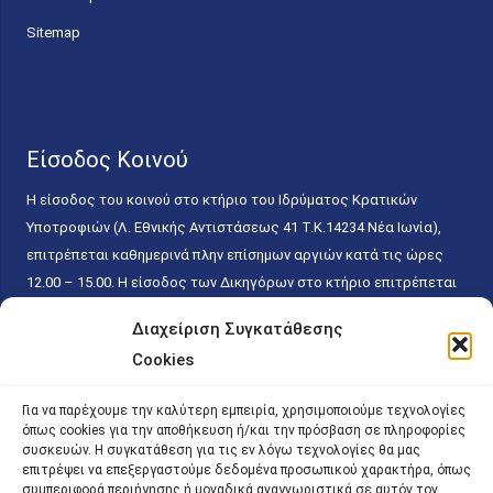
Sitemap
Είσοδος Κοινού
Η είσοδος του κοινού στο κτήριο του Ιδρύματος Κρατικών
Υποτροφιών (Λ. Εθνικής Αντιστάσεως 41 T.K.14234 Νέα Ιωνία),
επιτρέπεται καθημερινά πλην επίσημων αργιών κατά τις ώρες
12.00 – 15.00. Η είσοδος των Δικηγόρων στο κτήριο επιτρέπεται
ελεύθερα με την επίδειξη της επαγγελματικής τους ταυτότητας
Διαχείριση Συγκατάθεσης
κάθε εργάσιμη ημέρα και ώρα χωρίς κανέναν χρονικό ή άλλο
Cookies
περιορισμό. Η είσοδος του κοινού ειδικά στο γραφείο του
Πρωτοκόλλου επιτρέπεται καθημερινά κατά τις ώρες 9.00 –
Για να παρέχουμε την καλύτερη εμπειρία, χρησιμοποιούμε τεχνολογίες
15.00. Η εξυπηρέτηση του κοινού πραγματοποιείται βάσει των
όπως cookies για την αποθήκευση ή/και την πρόσβαση σε πληροφορίες
παγίων ισχυουσών διατάξεων. Για την αποφυγή συνωστισμού
συσκευών. Η συγκατάθεση για τις εν λόγω τεχνολογίες θα μας
επιτρέψει να επεξεργαστούμε δεδομένα προσωπικού χαρακτήρα, όπως
εντός του εσωτερικού χώρου εξυπηρέτησης και αναμονής του
συμπεριφορά περιήγησης ή μοναδικά αναγνωριστικά σε αυτόν τον