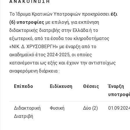
Α Ν Α Κ Ο Ι Ν Ω Σ Η
Το Ίδρυμα Κρατικών Υποτροφιών προκηρύσσει
έξι
(6) υποτροφίες
με επιλογή, για εκπόνηση
διδακτορικής διατριβής στην Ελλάδα ή το
εξωτερικό, από τα έσοδα του κληροδοτήματος
«ΝΙΚ. Δ. ΧΡΥΣΟΒΕΡΓΗ» με έναρξη από το
ακαδημαϊκό έτος 2024-2025, οι οποίες
κατανέμονται ως εξής και έχουν την αντιστοίχως
αναφερόμενη διάρκεια :
Επίπεδο
Ειδίκευση
Θέσεις
Έναρξη
υποτροφ
Διδακτορική
Φυσική
Δύο (2)
01.09.202
Διατριβή