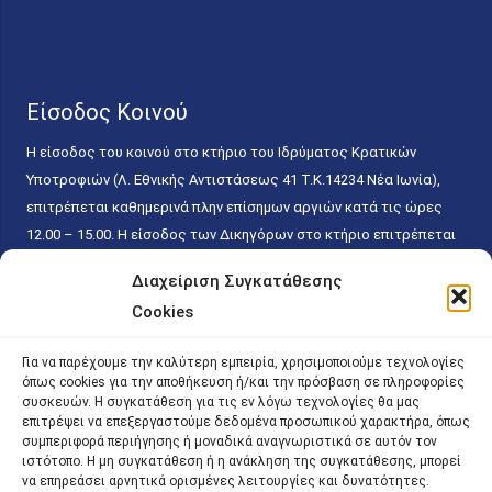
Είσοδος Κοινού
Η είσοδος του κοινού στο κτήριο του Ιδρύματος Κρατικών
Υποτροφιών (Λ. Εθνικής Αντιστάσεως 41 T.K.14234 Νέα Ιωνία),
επιτρέπεται καθημερινά πλην επίσημων αργιών κατά τις ώρες
12.00 – 15.00. Η είσοδος των Δικηγόρων στο κτήριο επιτρέπεται
ελεύθερα με την επίδειξη της επαγγελματικής τους ταυτότητας
Διαχείριση Συγκατάθεσης
κάθε εργάσιμη ημέρα και ώρα χωρίς κανέναν χρονικό ή άλλο
Cookies
περιορισμό. Η είσοδος του κοινού ειδικά στο γραφείο του
Πρωτοκόλλου επιτρέπεται καθημερινά κατά τις ώρες 9.00 –
Για να παρέχουμε την καλύτερη εμπειρία, χρησιμοποιούμε τεχνολογίες
15.00. Η εξυπηρέτηση του κοινού πραγματοποιείται βάσει των
όπως cookies για την αποθήκευση ή/και την πρόσβαση σε πληροφορίες
παγίων ισχυουσών διατάξεων. Για την αποφυγή συνωστισμού
συσκευών. Η συγκατάθεση για τις εν λόγω τεχνολογίες θα μας
επιτρέψει να επεξεργαστούμε δεδομένα προσωπικού χαρακτήρα, όπως
εντός του εσωτερικού χώρου εξυπηρέτησης και αναμονής του
συμπεριφορά περιήγησης ή μοναδικά αναγνωριστικά σε αυτόν τον
κοινού, η εξυπηρέτησή του δύναται να πραγματοποιείται κατόπιν
ιστότοπο. Η μη συγκατάθεση ή η ανάκληση της συγκατάθεσης, μπορεί
προγραμματισμένου ραντεβού.
να επηρεάσει αρνητικά ορισμένες λειτουργίες και δυνατότητες.