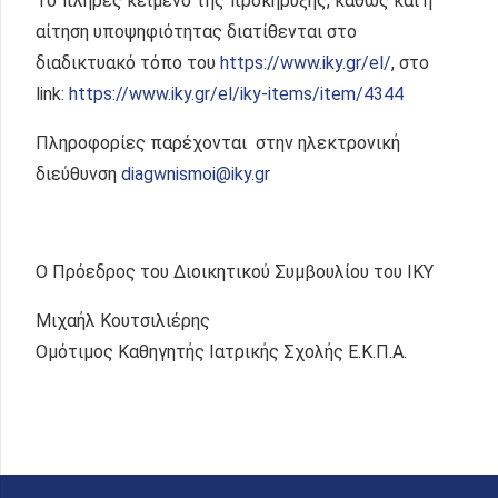
Το πλήρες κείμενο της προκήρυξης, καθώς και η
αίτηση υποψηφιότητας διατίθενται στο
διαδικτυακό τόπο του
https://www.iky.gr/el/
, στο
link:
https://www.iky.gr/el/iky-items/item/4344
Πληροφορίες παρέχονται στην ηλεκτρονική
διεύθυνση
diagwnismoi@iky.gr
Ο Πρόεδρος του Διοικητικού Συμβουλίου του ΙΚΥ
Μιχαήλ Κουτσιλιέρης
Ομότιμος Καθηγητής Ιατρικής Σχολής Ε.Κ.Π.Α.