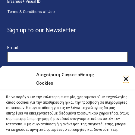
Erasmus+ Visual ID
Terms & Conditions of Use
Sign up to our Newsletter
Email
Διαχείριση Συγκατάθεσης
Cookies
Online Platform for Scholarship Candidates
Για να παρέχουμε την καλύτερη εμπειρία, χρησιμοποιούμε τεχνολογίες
όπως cookies για την αποθήκευση ή/και την πρόσβαση σε πληροφορίες
συσκευών. Η συγκατάθεση για τις εν λόγω τεχνολογίες θα μας
IKY – Transparency
επιτρέψει να επεξεργαστούμε δεδομένα προσωπικού χαρακτήρα, όπως
συμπεριφορά περιήγησης ή μοναδικά αναγνωριστικά σε αυτόν τον
Sitemap
ιστότοπο. Η μη συγκατάθεση ή η ανάκληση της συγκατάθεσης, μπορεί
να επηρεάσει αρνητικά ορισμένες λειτουργίες και δυνατότητες.