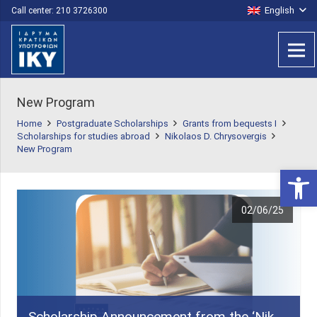
English
Call center: 210 3726300
New Program
Home
Postgraduate Scholarships
Grants from bequests I
Scholarships for studies abroad
Nikolaos D. Chrysovergis
New Program
Open 
02/06/25
Scholarship Announcement from the ‘Nik.