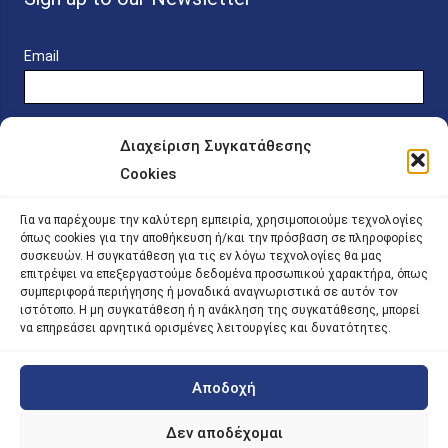
Email
Διαχείριση Συγκατάθεσης
Cookies
Online Platform for Scholarship Candidates
Για να παρέχουμε την καλύτερη εμπειρία, χρησιμοποιούμε τεχνολογίες
όπως cookies για την αποθήκευση ή/και την πρόσβαση σε πληροφορίες
συσκευών. Η συγκατάθεση για τις εν λόγω τεχνολογίες θα μας
IKY – Transparency
επιτρέψει να επεξεργαστούμε δεδομένα προσωπικού χαρακτήρα, όπως
συμπεριφορά περιήγησης ή μοναδικά αναγνωριστικά σε αυτόν τον
Sitemap
ιστότοπο. Η μη συγκατάθεση ή η ανάκληση της συγκατάθεσης, μπορεί
να επηρεάσει αρνητικά ορισμένες λειτουργίες και δυνατότητες.
Αποδοχή
©
2026 |
iky
| iky.gr | All Rights Reserved
Designed and Developed by ACM Digital
Δεν αποδέχομαι