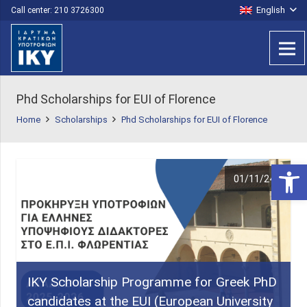
English
Call center: 210 3726300
Phd Scholarships for EUI of Florence
Home
Scholarships
Phd Scholarships for EUI of Florence
Open 
01/11/24
IKY Scholarship Programme for Greek PhD
candidates at the EUI (European University