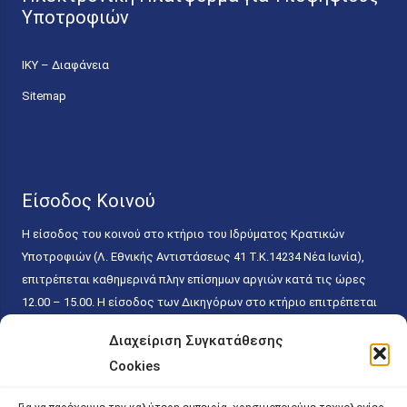
Υποτροφιών
ΙΚΥ – Διαφάνεια
Sitemap
Είσοδος Κοινού
Η είσοδος του κοινού στο κτήριο του Ιδρύματος Κρατικών
Υποτροφιών (Λ. Εθνικής Αντιστάσεως 41 T.K.14234 Νέα Ιωνία),
επιτρέπεται καθημερινά πλην επίσημων αργιών κατά τις ώρες
12.00 – 15.00. Η είσοδος των Δικηγόρων στο κτήριο επιτρέπεται
ελεύθερα με την επίδειξη της επαγγελματικής τους ταυτότητας
Διαχείριση Συγκατάθεσης
κάθε εργάσιμη ημέρα και ώρα χωρίς κανέναν χρονικό ή άλλο
Cookies
περιορισμό. Η είσοδος του κοινού ειδικά στο γραφείο του
Πρωτοκόλλου επιτρέπεται καθημερινά κατά τις ώρες 9.00 –