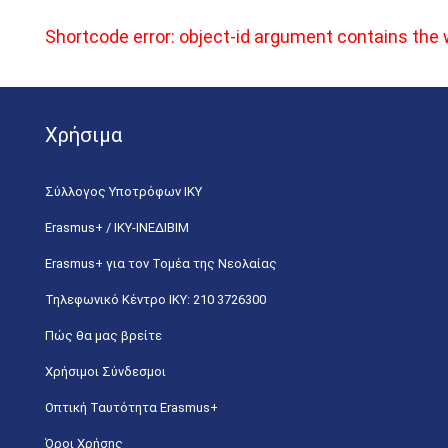
Shortcode error: object-id argument contains th
Χρήσιμα
Σύλλογος Υποτρόφων ΙΚΥ
Erasmus+ / ΙΚΥ-ΙΝΕΔΙΒΙΜ
Erasmus+ για τον Τομέα της Νεολαίας
Τηλεφωνικό Κέντρο IKY: 210 3726300
Πώς θα μας βρείτε
Χρήσιμοι Σύνδεσμοι
Οπτική Ταυτότητα Erasmus+
Όροι Χρήσης