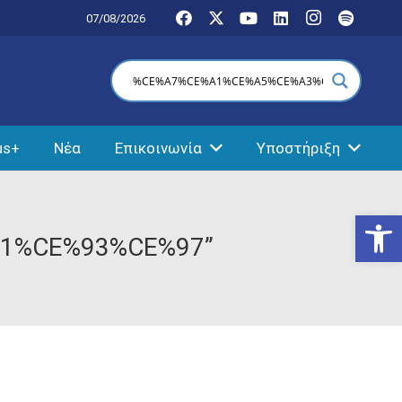
07/08/2026
us+
Νέα
Επικοινωνία
Υποστήριξη
Ανοίξτε
1%CE%93%CE%97”