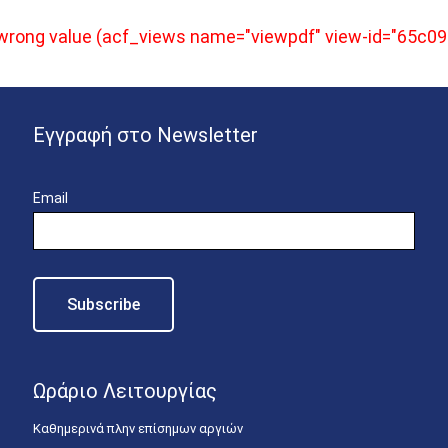
e wrong value (acf_views name="viewpdf" view-id="65c0
Εγγραφή στο Newsletter
Email
Ωράριο Λειτουργίας
Καθημερινά πλην επίσημων αργιών