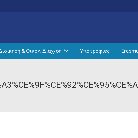
Διοίκηση & Οικον. Διαχ/ση
Υποτροφίες
Erasm
%A3%CE%9F%CE%92%CE%95%CE%A