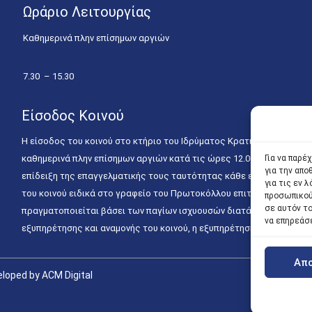
Ωράριο Λειτουργίας
Καθημερινά πλην επίσημων αργιών
7.30 – 15.30
Είσοδος Κοινού
Η είσοδος του κοινού στο κτήριο του Ιδρύματος Κρατικών Υποτροφιώ
καθημερινά πλην επίσημων αργιών κατά τις ώρες 12.00 – 15.00. Η ε
Για να παρέ
για την απ
επίδειξη της επαγγελματικής τους ταυτότητας κάθε εργάσιμη ημέρα
για τις εν
του κοινού ειδικά στο γραφείο του Πρωτοκόλλου επιτρέπεται καθημε
προσωπικού
σε αυτόν τ
πραγματοποιείται βάσει των παγίων ισχυουσών διατάξεων. Για την
να επηρεάσ
εξυπηρέτησης και αναμονής του κοινού, η εξυπηρέτησή του δύναται
Απ
loped by ACM Digital