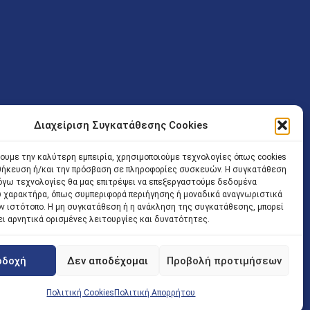
Διαχείριση Συγκατάθεσης Cookies
ν (Λ. Εθνικής Αντιστάσεως 41 T.K.14234 Νέα Ιωνία), επιτρέπεται
ίσοδος των Δικηγόρων στο κτήριο επιτρέπεται ελεύθερα με την
χουμε την καλύτερη εμπειρία, χρησιμοποιούμε τεχνολογίες όπως cookies
οθήκευση ή/και την πρόσβαση σε πληροφορίες συσκευών. Η συγκατάθεση
 και ώρα χωρίς κανέναν χρονικό ή άλλο περιορισμό. Η είσοδος
 λόγω τεχνολογίες θα μας επιτρέψει να επεξεργαστούμε δεδομένα
ρινά κατά τις ώρες 9.00 – 15.00. Η εξυπηρέτηση του κοινού
 χαρακτήρα, όπως συμπεριφορά περιήγησης ή μοναδικά αναγνωριστικά
ον ιστότοπο. Η μη συγκατάθεση ή η ανάκληση της συγκατάθεσης, μπορεί
 αποφυγή συνωστισμού εντός του εσωτερικού χώρου
ει αρνητικά ορισμένες λειτουργίες και δυνατότητες.
 να πραγματοποιείται κατόπιν προγραμματισμένου ραντεβού.
οδοχή
Δεν αποδέχομαι
Προβολή προτιμήσεων
Πολιτική Cookies
Πολιτική Απορρήτου