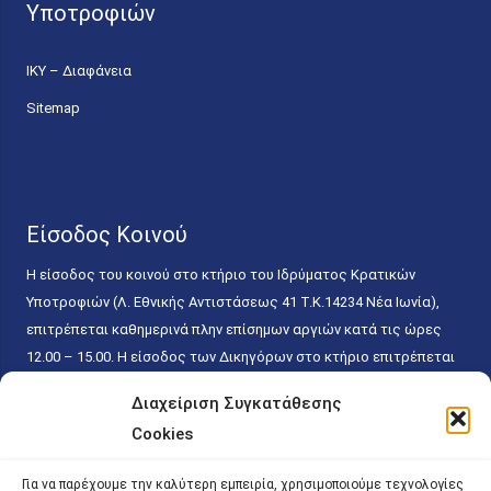
Υποτροφιών
ΙΚΥ – Διαφάνεια
Sitemap
Είσοδος Κοινού
Η είσοδος του κοινού στο κτήριο του Ιδρύματος Κρατικών
Υποτροφιών (Λ. Εθνικής Αντιστάσεως 41 T.K.14234 Νέα Ιωνία),
επιτρέπεται καθημερινά πλην επίσημων αργιών κατά τις ώρες
12.00 – 15.00. Η είσοδος των Δικηγόρων στο κτήριο επιτρέπεται
ελεύθερα με την επίδειξη της επαγγελματικής τους ταυτότητας
Διαχείριση Συγκατάθεσης
κάθε εργάσιμη ημέρα και ώρα χωρίς κανέναν χρονικό ή άλλο
Cookies
περιορισμό. Η είσοδος του κοινού ειδικά στο γραφείο του
Πρωτοκόλλου επιτρέπεται καθημερινά κατά τις ώρες 9.00 –
Για να παρέχουμε την καλύτερη εμπειρία, χρησιμοποιούμε τεχνολογίες