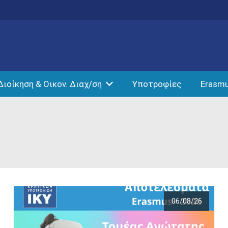
Διοίκηση & Οικον. Διαχ/ση
Υποτροφίες
Erasm
06/08/26