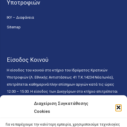
Υποτροφιών
ΙΚΥ – Διαφάνεια
Sitemap
Είσοδος Κοινού
Η είσοδος του κοινού στο κτήριο του Ιδρύματος Κρατικών
Υποτροφιών (Λ. Εθνικής Αντιστάσεως 41 T.K.14234 Νέα Ιωνία),
επιτρέπεται καθημερινά πλην επίσημων αργιών κατά τις ώρες
12.00 – 15.00. Η είσοδος των Δικηγόρων στο κτήριο επιτρέπεται
ελεύθερα με την επίδειξη της επαγγελματικής τους ταυτότητας
Διαχείριση Συγκατάθεσης
κάθε εργάσιμη ημέρα και ώρα χωρίς κανέναν χρονικό ή άλλο
Cookies
περιορισμό. Η είσοδος του κοινού ειδικά στο γραφείο του
Πρωτοκόλλου επιτρέπεται καθημερινά κατά τις ώρες 9.00 –
Για να παρέχουμε την καλύτερη εμπειρία, χρησιμοποιούμε τεχνολογίες
15.00. Η εξυπηρέτηση του κοινού πραγματοποιείται βάσει των