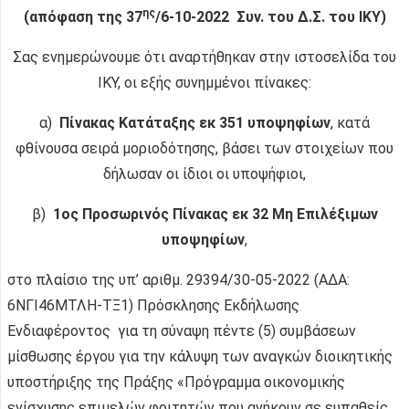
ης
(απόφαση της 37
/6-10-2022 Συν. του Δ.Σ. του ΙΚΥ)
Σας ενημερώνουμε ότι αναρτήθηκαν στην ιστοσελίδα του
ΙΚΥ, οι εξής συνημμένοι πίνακες:
α)
Πίνακας Κατάταξης εκ 351 υποψηφίων
, κατά
φθίνουσα σειρά μοριοδότησης, βάσει των στοιχείων που
δήλωσαν οι ίδιοι οι υποψήφιοι,
β)
1ος Προσωρινός Πίνακας εκ 32 Μη Επιλέξιμων
υποψηφίων
,
στο πλαίσιο της υπ’ αριθμ. 29394/30-05-2022 (ΑΔΑ:
6ΝΓΙ46ΜΤΛΗ-ΤΞ1) Πρόσκλησης Εκδήλωσης
Ενδιαφέροντος για τη σύναψη πέντε (5) συμβάσεων
μίσθωσης έργου για την κάλυψη των αναγκών διοικητικής
υποστήριξης της Πράξης «Πρόγραμμα οικονομικής
ενίσχυσης επιμελών φοιτητών που ανήκουν σε ευπαθείς