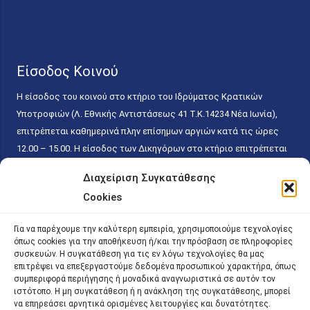
Είσοδος Κοινού
Η είσοδος του κοινού στο κτήριο του Ιδρύματος Κρατικών
Υποτροφιών (Λ. Εθνικής Αντιστάσεως 41 T.K.14234 Νέα Ιωνία),
επιτρέπεται καθημερινά πλην επίσημων αργιών κατά τις ώρες
12.00 – 15.00. Η είσοδος των Δικηγόρων στο κτήριο επιτρέπεται
ελεύθερα με την επίδειξη της επαγγελματικής τους ταυτότητας
Διαχείριση Συγκατάθεσης
κάθε εργάσιμη ημέρα και ώρα χωρίς κανέναν χρονικό ή άλλο
Cookies
περιορισμό. Η είσοδος του κοινού ειδικά στο γραφείο του
Πρωτοκόλλου επιτρέπεται καθημερινά κατά τις ώρες 9.00 –
Για να παρέχουμε την καλύτερη εμπειρία, χρησιμοποιούμε τεχνολογίες
15.00. Η εξυπηρέτηση του κοινού πραγματοποιείται βάσει των
όπως cookies για την αποθήκευση ή/και την πρόσβαση σε πληροφορίες
παγίων ισχυουσών διατάξεων. Για την αποφυγή συνωστισμού
συσκευών. Η συγκατάθεση για τις εν λόγω τεχνολογίες θα μας
επιτρέψει να επεξεργαστούμε δεδομένα προσωπικού χαρακτήρα, όπως
εντός του εσωτερικού χώρου εξυπηρέτησης και αναμονής του
συμπεριφορά περιήγησης ή μοναδικά αναγνωριστικά σε αυτόν τον
κοινού, η εξυπηρέτησή του δύναται να πραγματοποιείται κατόπιν
ιστότοπο. Η μη συγκατάθεση ή η ανάκληση της συγκατάθεσης, μπορεί
προγραμματισμένου ραντεβού.
να επηρεάσει αρνητικά ορισμένες λειτουργίες και δυνατότητες.