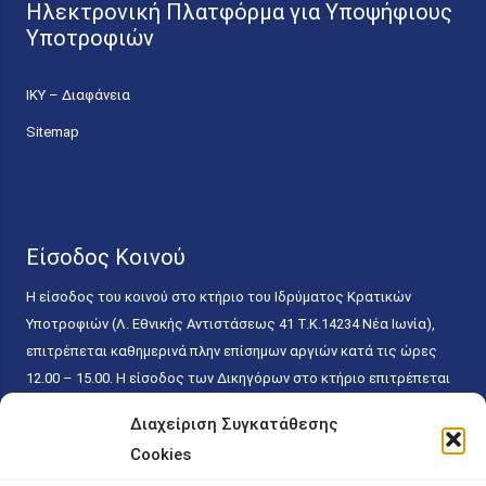
Ηλεκτρονική Πλατφόρμα για Υποψήφιους
Υποτροφιών
ΙΚΥ – Διαφάνεια
Sitemap
Είσοδος Κοινού
Η είσοδος του κοινού στο κτήριο του Ιδρύματος Κρατικών
Υποτροφιών (Λ. Εθνικής Αντιστάσεως 41 T.K.14234 Νέα Ιωνία),
επιτρέπεται καθημερινά πλην επίσημων αργιών κατά τις ώρες
12.00 – 15.00. Η είσοδος των Δικηγόρων στο κτήριο επιτρέπεται
ελεύθερα με την επίδειξη της επαγγελματικής τους ταυτότητας
Διαχείριση Συγκατάθεσης
κάθε εργάσιμη ημέρα και ώρα χωρίς κανέναν χρονικό ή άλλο
Cookies
περιορισμό. Η είσοδος του κοινού ειδικά στο γραφείο του