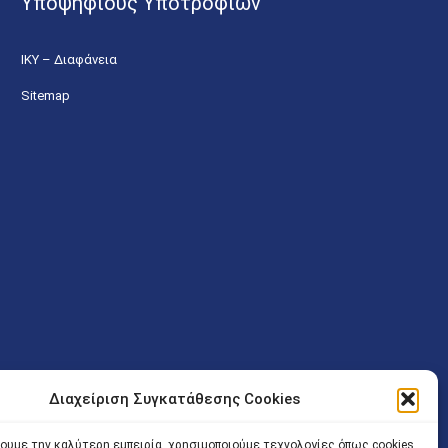
Υποψήφιους Υποτροφιών
ΙΚΥ – Διαφάνεια
Sitemap
Διαχείριση Συγκατάθεσης Cookies
ν (Λ. Εθνικής Αντιστάσεως 41 T.K.14234 Νέα Ιωνία), επιτρέπεται
χουμε την καλύτερη εμπειρία, χρησιμοποιούμε τεχνολογίες όπως cookies
ίσοδος των Δικηγόρων στο κτήριο επιτρέπεται ελεύθερα με την