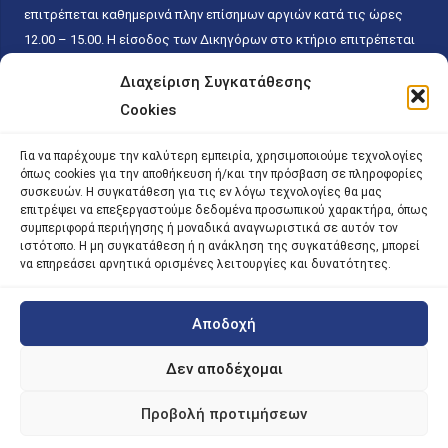
επιτρέπεται καθημερινά πλην επίσημων αργιών κατά τις ώρες
12.00 – 15.00. Η είσοδος των Δικηγόρων στο κτήριο επιτρέπεται
ελεύθερα με την επίδειξη της επαγγελματικής τους ταυτότητας
Διαχείριση Συγκατάθεσης
κάθε εργάσιμη ημέρα και ώρα χωρίς κανέναν χρονικό ή άλλο
Cookies
περιορισμό. Η είσοδος του κοινού ειδικά στο γραφείο του
Πρωτοκόλλου επιτρέπεται καθημερινά κατά τις ώρες 9.00 –
Για να παρέχουμε την καλύτερη εμπειρία, χρησιμοποιούμε τεχνολογίες
15.00. Η εξυπηρέτηση του κοινού πραγματοποιείται βάσει των
όπως cookies για την αποθήκευση ή/και την πρόσβαση σε πληροφορίες
παγίων ισχυουσών διατάξεων. Για την αποφυγή συνωστισμού
συσκευών. Η συγκατάθεση για τις εν λόγω τεχνολογίες θα μας
επιτρέψει να επεξεργαστούμε δεδομένα προσωπικού χαρακτήρα, όπως
εντός του εσωτερικού χώρου εξυπηρέτησης και αναμονής του
συμπεριφορά περιήγησης ή μοναδικά αναγνωριστικά σε αυτόν τον
κοινού, η εξυπηρέτησή του δύναται να πραγματοποιείται κατόπιν
ιστότοπο. Η μη συγκατάθεση ή η ανάκληση της συγκατάθεσης, μπορεί
προγραμματισμένου ραντεβού.
να επηρεάσει αρνητικά ορισμένες λειτουργίες και δυνατότητες.
Αποδοχή
©
2026 |
iky
| iky.gr | All Rights Reserved
Designed and Developed by ACM Digital
Δεν αποδέχομαι
Προβολή προτιμήσεων