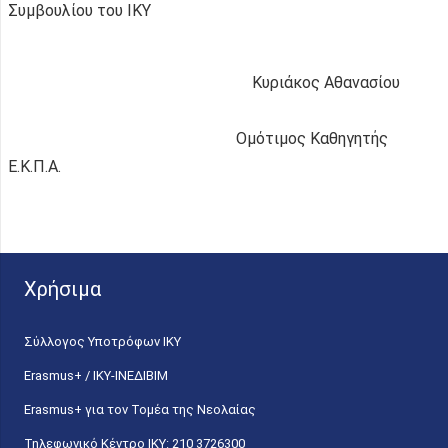
Συμβουλίου του ΙΚΥ
Κυριάκος Αθανασίου
Ομότιμος Καθηγητής
Ε.Κ.Π.Α.
Χρήσιμα
Σύλλογος Υποτρόφων ΙΚΥ
Erasmus+ / ΙΚΥ-ΙΝΕΔΙΒΙΜ
Erasmus+ για τον Τομέα της Νεολαίας
Τηλεφωνικό Κέντρο IKY: 210 3726300