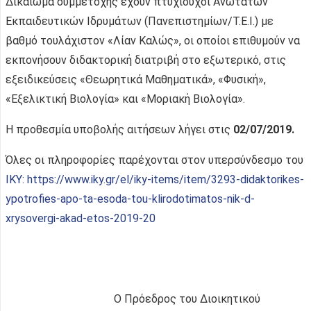
Δικαίωμα συμμετοχής έχουν πτυχιούχοι Ανώτατων
Εκπαιδευτικών Ιδρυμάτων (Πανεπιστημίων/Τ.Ε.Ι.) με
βαθμό τουλάχιστον «Λίαν Καλώς», οι οποίοι επιθυμούν να
εκπονήσουν διδακτορική διατριβή στο εξωτερικό, στις
εξειδικεύσεις «Θεωρητικά Μαθηματικά», «Φυσική»,
«Εξελικτική Βιολογία» και «Μοριακή Βιολογία».
H προθεσμία υποβολής αιτήσεων λήγει στις
02/07/2019.
Όλες οι πληροφορίες παρέχονται στον υπερσύνδεσμο του
ΙΚΥ: https://www.iky.gr/el/iky-items/item/3293-didaktorikes-
ypotrofies-apo-ta-esoda-tou-klirodotimatos-nik-d-
xrysovergi-akad-etos-2019-20
Ο Πρόεδρος του Διοικητικού