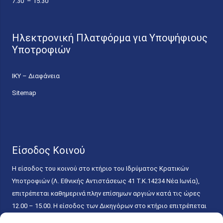
7.30 – 15.30
Ηλεκτρονική Πλατφόρμα για Υποψήφιους
Υποτροφιών
ΙΚΥ – Διαφάνεια
Sitemap
Είσοδος Κοινού
Η είσοδος του κοινού στο κτήριο του Ιδρύματος Κρατικών
Υποτροφιών (Λ. Εθνικής Αντιστάσεως 41 T.K.14234 Νέα Ιωνία),
επιτρέπεται καθημερινά πλην επίσημων αργιών κατά τις ώρες
12.00 – 15.00. Η είσοδος των Δικηγόρων στο κτήριο επιτρέπεται
ελεύθερα με την επίδειξη της επαγγελματικής τους ταυτότητας