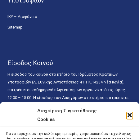
Υποτροφιών
ΙΚΥ – Διαφάνεια
Sitemap
Είσοδος Κοινού
Η είσοδος του κοινού στο κτήριο του Ιδρύματος Κρατικών
Υποτροφιών (Λ. Εθνικής Αντιστάσεως 41 T.K.14234 Νέα Ιωνία),
επιτρέπεται καθημερινά πλην επίσημων αργιών κατά τις ώρες
12.00 – 15.00. Η είσοδος των Δικηγόρων στο κτήριο επιτρέπεται
ελεύθερα με την επίδειξη της επαγγελματικής τους ταυτότητας
Διαχείριση Συγκατάθεσης
κάθε εργάσιμη ημέρα και ώρα χωρίς κανέναν χρονικό ή άλλο
Cookies
περιορισμό. Η είσοδος του κοινού ειδικά στο γραφείο του
Πρωτοκόλλου επιτρέπεται καθημερινά κατά τις ώρες 9.00 –
Για να παρέχουμε την καλύτερη εμπειρία, χρησιμοποιούμε τεχνολογίες
15.00. Η εξυπηρέτηση του κοινού πραγματοποιείται βάσει των