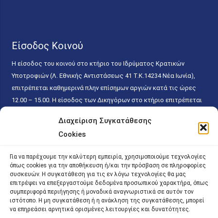
Είσοδος Κοινού
Η είσοδος του κοινού στο κτήριο του Ιδρύματος Κρατικών
Υποτροφιών (Λ. Εθνικής Αντιστάσεως 41 T.K.14234 Νέα Ιωνία),
επιτρέπεται καθημερινά πλην επίσημων αργιών κατά τις ώρες
12.00 – 15.00. Η είσοδος των Δικηγόρων στο κτήριο επιτρέπεται
ελεύθερα με την επίδειξη της επαγγελματικής τους ταυτότητας
Διαχείριση Συγκατάθεσης
κάθε εργάσιμη ημέρα και ώρα χωρίς κανέναν χρονικό ή άλλο
Cookies
περιορισμό. Η είσοδος του κοινού ειδικά στο γραφείο του
Πρωτοκόλλου επιτρέπεται καθημερινά κατά τις ώρες 9.00 –
Για να παρέχουμε την καλύτερη εμπειρία, χρησιμοποιούμε τεχνολογίες
15.00. Η εξυπηρέτηση του κοινού πραγματοποιείται βάσει των
όπως cookies για την αποθήκευση ή/και την πρόσβαση σε πληροφορίες
παγίων ισχυουσών διατάξεων. Για την αποφυγή συνωστισμού
συσκευών. Η συγκατάθεση για τις εν λόγω τεχνολογίες θα μας
επιτρέψει να επεξεργαστούμε δεδομένα προσωπικού χαρακτήρα, όπως
εντός του εσωτερικού χώρου εξυπηρέτησης και αναμονής του
συμπεριφορά περιήγησης ή μοναδικά αναγνωριστικά σε αυτόν τον
κοινού, η εξυπηρέτησή του δύναται να πραγματοποιείται κατόπιν
ιστότοπο. Η μη συγκατάθεση ή η ανάκληση της συγκατάθεσης, μπορεί
προγραμματισμένου ραντεβού.
να επηρεάσει αρνητικά ορισμένες λειτουργίες και δυνατότητες.