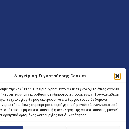
Διαχείριση Συγκατάθεσης Cookies
ν (Λ. Εθνικής Αντιστάσεως 41 T.K.14234 Νέα Ιωνία), επιτρέπεται
ίσοδος των Δικηγόρων στο κτήριο επιτρέπεται ελεύθερα με την
χουμε την καλύτερη εμπειρία, χρησιμοποιούμε τεχνολογίες όπως cookies
οθήκευση ή/και την πρόσβαση σε πληροφορίες συσκευών. Η συγκατάθεση
 και ώρα χωρίς κανέναν χρονικό ή άλλο περιορισμό. Η είσοδος
 λόγω τεχνολογίες θα μας επιτρέψει να επεξεργαστούμε δεδομένα
ρινά κατά τις ώρες 9.00 – 15.00. Η εξυπηρέτηση του κοινού
 χαρακτήρα, όπως συμπεριφορά περιήγησης ή μοναδικά αναγνωριστικά
ον ιστότοπο. Η μη συγκατάθεση ή η ανάκληση της συγκατάθεσης, μπορεί
 αποφυγή συνωστισμού εντός του εσωτερικού χώρου
ει αρνητικά ορισμένες λειτουργίες και δυνατότητες.
 να πραγματοποιείται κατόπιν προγραμματισμένου ραντεβού.