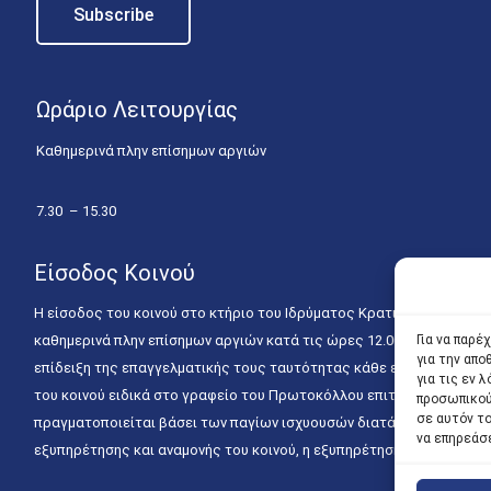
Ωράριο Λειτουργίας
Καθημερινά πλην επίσημων αργιών
7.30 – 15.30
Είσοδος Κοινού
Η είσοδος του κοινού στο κτήριο του Ιδρύματος Κρατικών Υποτροφιώ
καθημερινά πλην επίσημων αργιών κατά τις ώρες 12.00 – 15.00. Η ε
Για να παρέ
για την απ
επίδειξη της επαγγελματικής τους ταυτότητας κάθε εργάσιμη ημέρα
για τις εν
του κοινού ειδικά στο γραφείο του Πρωτοκόλλου επιτρέπεται καθημε
προσωπικού
σε αυτόν τ
πραγματοποιείται βάσει των παγίων ισχυουσών διατάξεων. Για την
να επηρεάσ
εξυπηρέτησης και αναμονής του κοινού, η εξυπηρέτησή του δύναται