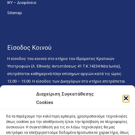
ΙΚΥ – Διαφάνεια
Sitemap
Είσοδος Κοινού
Η είσοδος του κοινού στο κτήριο του Ιδρύματος Κρατικών
Υποτροφιών (Λ. Εθνικής Αντιστάσεως 41 T.K.14234 Νέα Ιωνία),
επιτρέπεται καθημερινά πλην επίσημων αργιών κατά τις ώρες
12.00 – 15.00. Η είσοδος των Δικηγόρων στο κτήριο επιτρέπεται
ελεύθερα με την επίδειξη της επαγγελματικής τους ταυτότητας
Διαχείριση Συγκατάθεσης
κάθε εργάσιμη ημέρα και ώρα χωρίς κανέναν χρονικό ή άλλο
Cookies
περιορισμό. Η είσοδος του κοινού ειδικά στο γραφείο του
Πρωτοκόλλου επιτρέπεται καθημερινά κατά τις ώρες 9.00 –
Για να παρέχουμε την καλύτερη εμπειρία, χρησιμοποιούμε τεχνολογίες
15.00. Η εξυπηρέτηση του κοινού πραγματοποιείται βάσει των
όπως cookies για την αποθήκευση ή/και την πρόσβαση σε πληροφορίες
παγίων ισχυουσών διατάξεων. Για την αποφυγή συνωστισμού
συσκευών. Η συγκατάθεση για τις εν λόγω τεχνολογίες θα μας
επιτρέψει να επεξεργαστούμε δεδομένα προσωπικού χαρακτήρα, όπως
εντός του εσωτερικού χώρου εξυπηρέτησης και αναμονής του