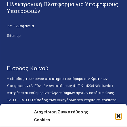
Ηλεκτρονική Πλατφόρμα για Υποψήφιους
Υποτροφιών
ΙΚΥ – Διαφάνεια
Sitemap
Είσοδος Κοινού
Η είσοδος του κοινού στο κτήριο του Ιδρύματος Κρατικών
Υποτροφιών (Λ. Εθνικής Αντιστάσεως 41 T.K.14234 Νέα Ιωνία),
επιτρέπεται καθημερινά πλην επίσημων αργιών κατά τις ώρες
12.00 – 15.00. Η είσοδος των Δικηγόρων στο κτήριο επιτρέπεται
ελεύθερα με την επίδειξη της επαγγελματικής τους ταυτότητας
Διαχείριση Συγκατάθεσης
κάθε εργάσιμη ημέρα και ώρα χωρίς κανέναν χρονικό ή άλλο
Cookies
περιορισμό. Η είσοδος του κοινού ειδικά στο γραφείο του